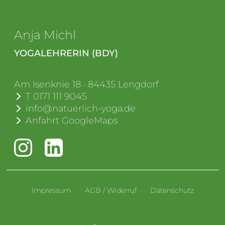
Anja Michl
YOGALEHRERIN (BDY)
Am Isenknie 18
·
84435
Lengdorf
T
0171 111 9045
info@natuerlich-yoga.de
Anfahrt GoogleMaps
Impressum
AGB / Widerruf
Datenschutz