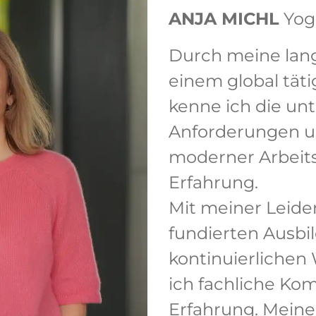
ANJA MICHL
Yog
Durch meine lang
einem global tät
kenne ich die un
Anforderungen u
moderner Arbeits
Erfahrung.
Mit meiner Leiden
fundierten Ausbi
kontinuierlichen
ich fachliche Ko
Erfahrung. Meine 