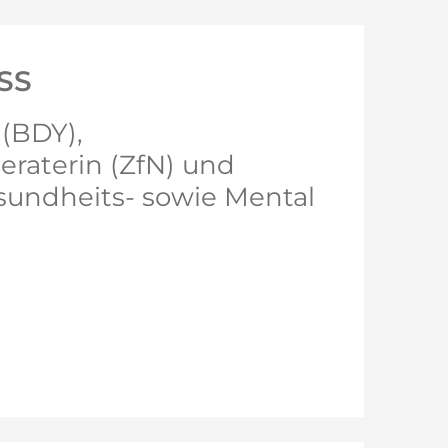
SS
 (BDY),
raterin (ZfN) und
sundheits- sowie Mental